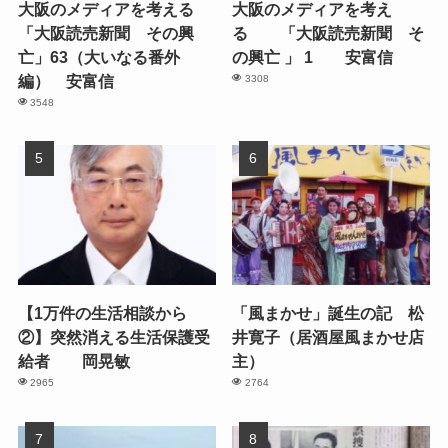
大阪のメディアを考える
大阪のメディアを考え
「大阪読売新聞 その興
る 「大阪読売新聞 そ
亡」63（大いなる番外
の興亡 」 1 安富信
編） 安富信
3308
3548
【1万件の生活相談から
「風まかせ」誕生の記 松
②】突然消える生活保護受
井寛子（居酒屋風まかせ店
給者 岡晃敏
主）
2965
2764