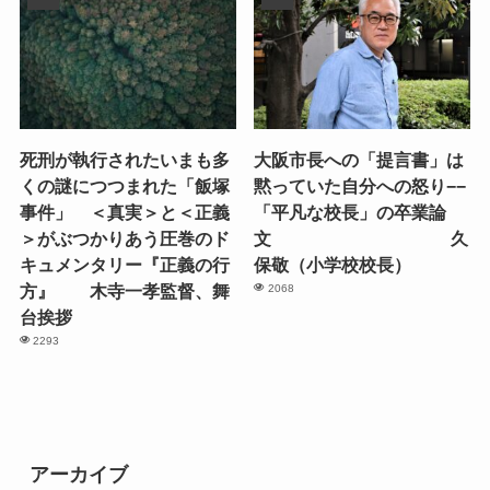
死刑が執行されたいまも多
大阪市長への「提言書」は
くの謎につつまれた「飯塚
黙っていた自分への怒り−−
事件」 ＜真実＞と＜正義
「平凡な校長」の卒業論
＞がぶつかりあう圧巻のド
文 久
キュメンタリー『正義の行
保敬（小学校校長）
方』 木寺一孝監督、舞
2068
台挨拶
2293
アーカイブ