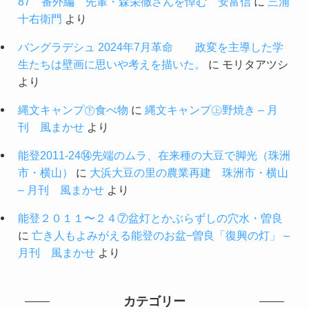
87 番外編 先輩・森栄徹さんを悼む 安富信
に
三浦
十右衛門
より
バングラデシュ 2024年7月革命 政変を主導した学
生たちは壁画に思いや考えを描いた。
に
モリタアツシ
より
縄文キャンプ㊦食べ物
に
縄文キャンプ㊤野焼き – 月
刊 風まかせ
より
能登2011-24⑭先端のムラ、在来種の大豆で脚光（珠洲
市・横山）
に
大浜大豆の里の農業再建 珠洲市・横山
– 月刊 風まかせ
より
能登２０１１〜２４⑦盆灯とかぶらずしの穴水・曽良
に
亡き人もよみがえる能登のお盆−曽良「復興の灯」 –
月刊 風まかせ
より
カテゴリー