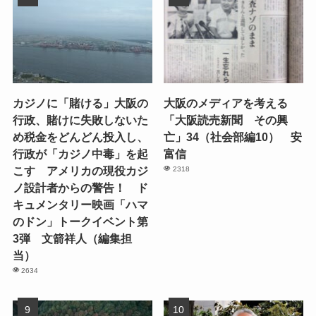
カジノに「賭ける」大阪の
大阪のメディアを考える
行政、賭けに失敗しないた
「大阪読売新聞 その興
め税金をどんどん投入し、
亡」34（社会部編10） 安
行政が「カジノ中毒」を起
富信
こす アメリカの現役カジ
2318
ノ設計者からの警告！ ド
キュメンタリー映画「ハマ
のドン」トークイベント第
3弾 文箭祥人（編集担
当）
2634