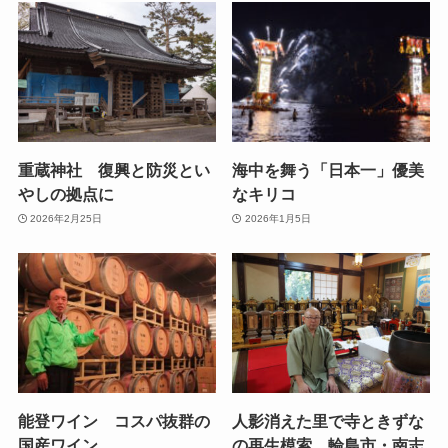
重蔵神社 復興と防災とい
海中を舞う「日本一」優美
やしの拠点に
なキリコ
2026年2月25日
2026年1月5日
能登ワイン コスパ抜群の
人影消えた里で寺ときずな
国産ワイン
の再生模索 輪島市・南志