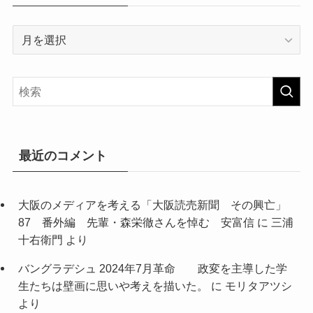
ア
ー
カ
イ
ブ
最近のコメント
大阪のメディアを考える「大阪読売新聞 その興亡」
87 番外編 先輩・森栄徹さんを悼む 安富信
に
三浦
十右衛門
より
バングラデシュ 2024年7月革命 政変を主導した学
生たちは壁画に思いや考えを描いた。
に
モリタアツシ
より