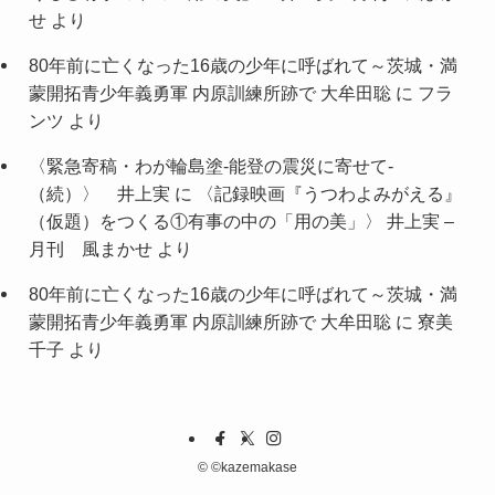
せ
より
80年前に亡くなった16歳の少年に呼ばれて～茨城・満
蒙開拓青少年義勇軍 内原訓練所跡で 大牟田聡
に
フラ
ンツ
より
〈緊急寄稿・わが輪島塗-能登の震災に寄せて-
（続）〉 井上実
に
〈記録映画『うつわよみがえる』
（仮題）をつくる①有事の中の「用の美」〉 井上実 –
月刊 風まかせ
より
80年前に亡くなった16歳の少年に呼ばれて～茨城・満
蒙開拓青少年義勇軍 内原訓練所跡で 大牟田聡
に
寮美
千子
より
©
©kazemakase