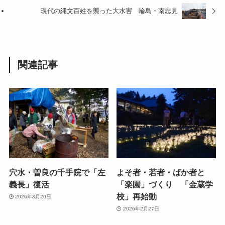
現代の縄文百姓を襲った大水害 輪島・南志見
関連記事
穴水・曽良の千手院で「左
よそ者・若者・ばか者と
義長」復活
「楽園」づくり 「金蔵学
校」再始動
2026年3月20日
2026年2月27日