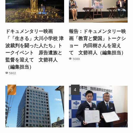
ドキュメンタリー映画
報告：ドキュメンタリー映
「「生きる」大川小学校 津
画「教育と愛国」トークシ
波裁判を闘った人たち」ト
ョー 内田樹さんを迎え
ークイベント 原告遺族と
て 文箭祥人（編集担当）
監督を迎えて 文箭祥人
5089
（編集担当）
5802