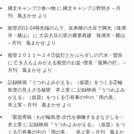
縄文キャンプ㊦食べ物
に
縄文キャンプ㊤野焼き – 月
刊 風まかせ
より
能登2011-24⑭先端のムラ、在来種の大豆で脚光（珠洲
市・横山）
に
大浜大豆の里の農業再建 珠洲市・横山
– 月刊 風まかせ
より
能登２０１１〜２４⑦盆灯とかぶらずしの穴水・曽良
に
亡き人もよみがえる能登のお盆−曽良「復興の灯」 –
月刊 風まかせ
より
記録映画『うつわよみがえる』（仮題）をつくる②輪
島塗の見えざる秘密 井上実
に
記録映画『うつわよみ
がえる』（仮題）をつくる①有事の中の「用の美」
井上実 – 月刊 風まかせ
より
〈緊急寄稿・わが輪島塗-次代を俯瞰するまなざしを-〉
井上実
に
記録映画『うつわよみがえる』（仮題）をつ
くる①有事の中の「用の美」 井上実 – 月刊 風まか