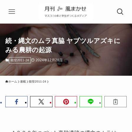
続・縄文のムラ真脇 ヤブツルアズキに
みる農耕の起源
2024年12月28日
能登2011-24
ホーム
連載
能登2011-24