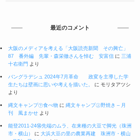
最近のコメント
大阪のメディアを考える「大阪読売新聞 その興亡」
87 番外編 先輩・森栄徹さんを悼む 安富信
に
三浦
十右衛門
より
バングラデシュ 2024年7月革命 政変を主導した学
生たちは壁画に思いや考えを描いた。
に
モリタアツシ
より
縄文キャンプ㊦食べ物
に
縄文キャンプ㊤野焼き – 月
刊 風まかせ
より
能登2011-24⑭先端のムラ、在来種の大豆で脚光（珠洲
市・横山）
に
大浜大豆の里の農業再建 珠洲市・横山