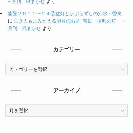
– 月刊 風まかせ
より
能登２０１１〜２４⑦盆灯とかぶらずしの穴水・曽良
に
亡き人もよみがえる能登のお盆−曽良「復興の灯」 –
月刊 風まかせ
より
カテゴリー
カ
テ
ゴ
リ
アーカイブ
ー
ア
ー
カ
イ