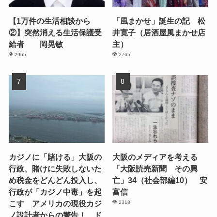
【1万件の生活相談から
「風まかせ」誕生の記 松
②】突然消える生活保護受
井寛子（居酒屋風まかせ店
給者 岡晃敏
主）
2965
2765
カジノに「賭ける」大阪の
大阪のメディアを考える
行政、賭けに失敗しないた
「大阪読売新聞 その興
め税金をどんどん投入し、
亡」34（社会部編10） 安
行政が「カジノ中毒」を起
富信
こす アメリカの現役カジ
2318
ノ設計者からの警告！ ド