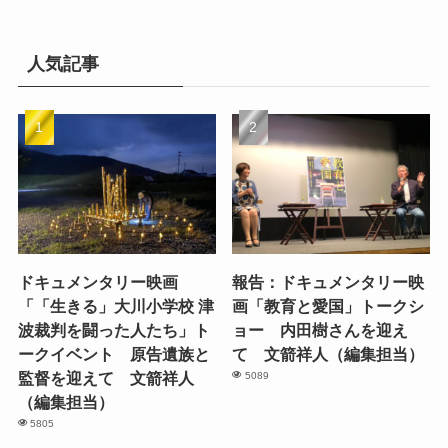
ブ
人気記事
ドキュメンタリー映画
報告：ドキュメンタリー映
「「生きる」大川小学校 津
画「教育と愛国」トークシ
波裁判を闘った人たち」ト
ョー 内田樹さんを迎え
ークイベント 原告遺族と
て 文箭祥人（編集担当）
監督を迎えて 文箭祥人
5089
（編集担当）
5805