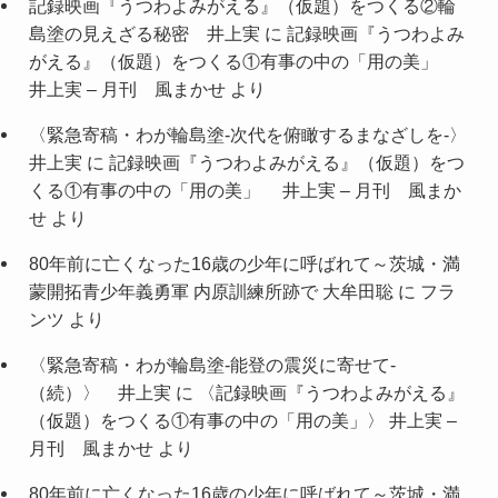
記録映画『うつわよみがえる』（仮題）をつくる②輪
島塗の見えざる秘密 井上実
に
記録映画『うつわよみ
がえる』（仮題）をつくる①有事の中の「用の美」
井上実 – 月刊 風まかせ
より
〈緊急寄稿・わが輪島塗-次代を俯瞰するまなざしを-〉
井上実
に
記録映画『うつわよみがえる』（仮題）をつ
くる①有事の中の「用の美」 井上実 – 月刊 風まか
せ
より
80年前に亡くなった16歳の少年に呼ばれて～茨城・満
蒙開拓青少年義勇軍 内原訓練所跡で 大牟田聡
に
フラ
ンツ
より
〈緊急寄稿・わが輪島塗-能登の震災に寄せて-
（続）〉 井上実
に
〈記録映画『うつわよみがえる』
（仮題）をつくる①有事の中の「用の美」〉 井上実 –
月刊 風まかせ
より
80年前に亡くなった16歳の少年に呼ばれて～茨城・満