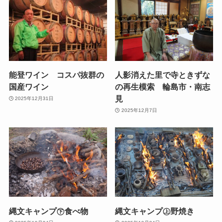
能登ワイン コスパ抜群の
人影消えた里で寺ときずな
国産ワイン
の再生模索 輪島市・南志
見
2025年12月31日
2025年12月7日
縄文キャンプ㊦食べ物
縄文キャンプ㊤野焼き