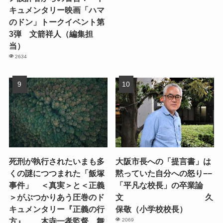
キュメンタリー映画「ハマ
のドン」トークイベント第
3弾 文箭祥人（編集担
当）
2634
死刑が執行されたいまも多
大阪市長への「提言書」は
くの謎につつまれた「飯塚
黙っていた自分への怒り−−
事件」 ＜真実＞と＜正義
「平凡な校長」の卒業論
＞がぶつかりあう圧巻のド
文 久
キュメンタリー『正義の行
保敬（小学校校長）
方』 木寺一孝監督、舞
2069