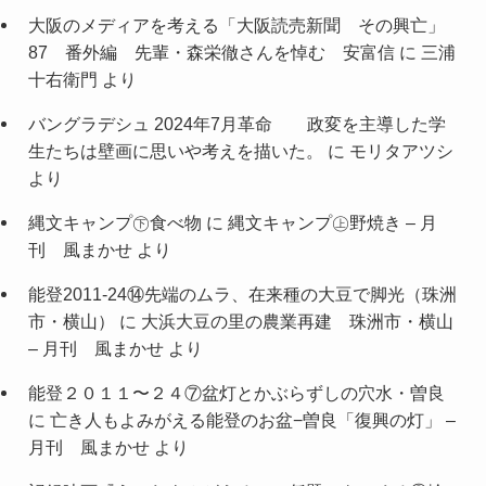
大阪のメディアを考える「大阪読売新聞 その興亡」
87 番外編 先輩・森栄徹さんを悼む 安富信
に
三浦
十右衛門
より
バングラデシュ 2024年7月革命 政変を主導した学
生たちは壁画に思いや考えを描いた。
に
モリタアツシ
より
縄文キャンプ㊦食べ物
に
縄文キャンプ㊤野焼き – 月
刊 風まかせ
より
能登2011-24⑭先端のムラ、在来種の大豆で脚光（珠洲
市・横山）
に
大浜大豆の里の農業再建 珠洲市・横山
– 月刊 風まかせ
より
能登２０１１〜２４⑦盆灯とかぶらずしの穴水・曽良
に
亡き人もよみがえる能登のお盆−曽良「復興の灯」 –
月刊 風まかせ
より