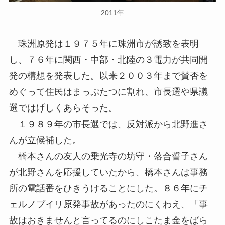
2011年
珠洲原発は１９７５年に珠洲市が誘致を表明
し、７６年に関西・中部・北陸の３電力が共同開
発の構想を発表した。以来２００３年まで賛否を
めぐって住民はまっぷたつに割れ、市長選や県議
選ではげしくあらそった。
１９８９年の市長選では、反対派から北野進さ
んが立候補した。
橋本さんの友人の乗光寺の坊守・落合誓子さん
が北野さんを応援していたから、橋本さんは事務
所の電話番をひきうけることにした。８６年にチ
ェルノブイリ原発事故があったのにくわえ、「事
故はおきませんと言ってるのにしこたま金をばら