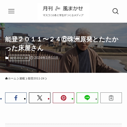
能登２０１１〜２４⑥珠洲原発とたたか
った床屋さん
2024年3月11日
能登2011-24
ホーム
連載
能登2011-24