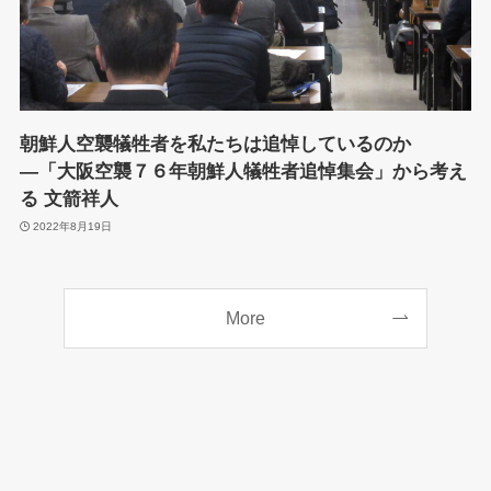
朝鮮人空襲犠牲者を私たちは追悼しているのか
―「大阪空襲７６年朝鮮人犠牲者追悼集会」から考え
る 文箭祥人
2022年8月19日
More