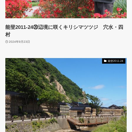
能登2011-24⑳辺境に咲くキリシマツツジ 穴水・四
村
2024年9月23日
能登2011-24