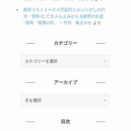
能登２０１１〜２４⑦盆灯とかぶらずしの穴
水・曽良
に
亡き人もよみがえる能登のお盆
−曽良「復興の灯」 – 月刊 風まかせ
より
カテゴリー
カ
テ
ゴ
リ
アーカイブ
ー
ア
ー
カ
イ
目次
ブ