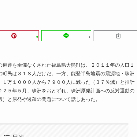
避難を余儀なくされた福島県大熊町は、２０１１年の人口１
の町民は３１８人だけだ。一方、能登半島地震の震源地・珠洲
、１万１０００人から７９００人に減った（３７％減）と推計
０２５年５月、珠洲をおとずれ、珠洲原発計画への反対運動の
議）と原発や過疎の問題について話しあった。