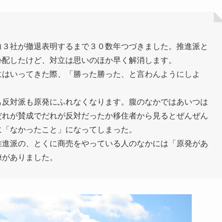
３社が撤退表明するまで３０数年つづきました。推進派と
心配したけど、対立は思いのほか早く解消します。
はいってきた際、「勝った勝った、と言わんようにしよ
反対派も原発にふれなくなります。腹のなかではあいつは
だれが賛成でだれが反対だったか移住者から見るとぜんぜん
に「なかったこと」になってしまった。
進派の、とくに商売をやっている人のなかには「原発があ
練がありました。