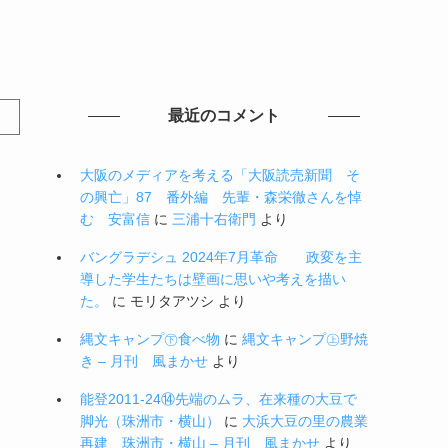
最近のコメント
大阪のメディアを考える「大阪読売新聞 そ
の興亡」87 番外編 先輩・森栄徹さんを悼
む 安富信
に
三浦十右衛門
より
バングラデシュ 2024年7月革命 政変を主
導した学生たちは壁画に思いや考えを描い
た。
に
モリタアツシ
より
縄文キャンプ㊦食べ物
に
縄文キャンプ㊤野焼
き – 月刊 風まかせ
より
能登2011-24⑭先端のムラ、在来種の大豆で
脚光（珠洲市・横山）
に
大浜大豆の里の農業
再建 珠洲市・横山 – 月刊 風まかせ
より