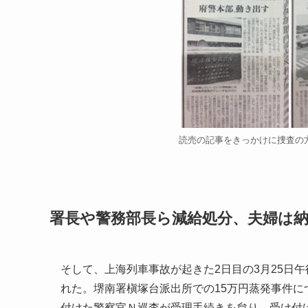
読売の記事をきっかけに捜査の
署長や警務部長ら減給処分、夫婦は
そして、上海列車事故が起きた2日目の3月25日午
れた。堺南署槇塚台派出所での15万円蒸発事件
付けた警察官Ｎ巡査が受理手続きを怠り、受け付