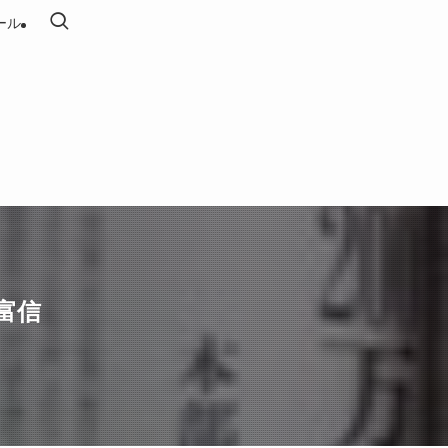
ール
富信