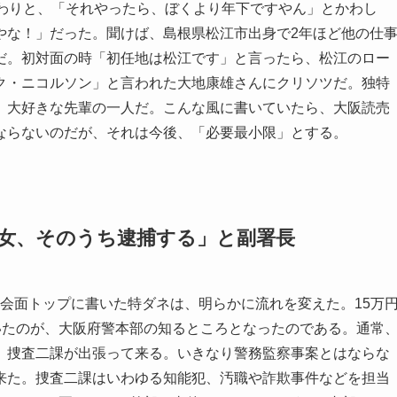
んわりと、「それやったら、ぼくより年下ですやん」とかわし
やな！」だった。聞けば、島根県松江市出身で2年ほど他の仕
だ。初対面の時「初任地は松江です」と言ったら、松江のロー
ク・ニコルソン」と言われた大地康雄さんにクリソツだ。独特
。大好きな先輩の一人だ。こんな風に書いていたら、大阪読売
ならないのだが、それは今後、「必要最小限」とする。
の女、そのうち逮捕する」と副署長
刊社会面トップに書いた特ダネは、明らかに流れを変えた。15万
いたのが、大阪府警本部の知るところとなったのである。通常
、捜査二課が出張って来る。いきなり警務監察事案とはならな
来た。捜査二課はいわゆる知能犯、汚職や詐欺事件などを担当