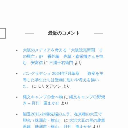
最近のコメント
大阪のメディアを考える「大阪読売新聞 そ
の興亡」87 番外編 先輩・森栄徹さんを悼
む 安富信
に
三浦十右衛門
より
バングラデシュ 2024年7月革命 政変を主
導した学生たちは壁画に思いや考えを描い
た。
に
モリタアツシ
より
縄文キャンプ㊦食べ物
に
縄文キャンプ㊤野焼
き – 月刊 風まかせ
より
能登2011-24⑭先端のムラ、在来種の大豆で
脚光（珠洲市・横山）
に
大浜大豆の里の農業
再建 珠洲市・横山 – 月刊 風まかせ
より