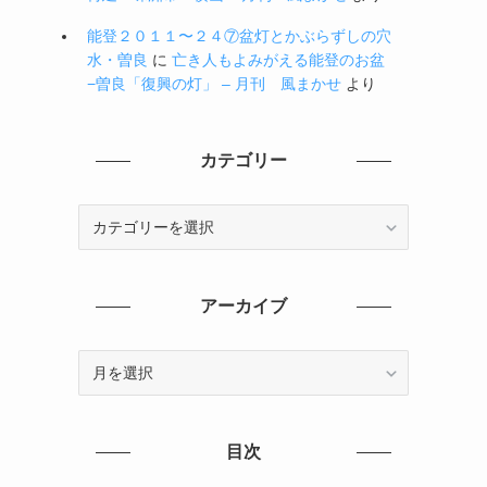
能登２０１１〜２４⑦盆灯とかぶらずしの穴
水・曽良
に
亡き人もよみがえる能登のお盆
−曽良「復興の灯」 – 月刊 風まかせ
より
カテゴリー
カ
テ
ゴ
リ
アーカイブ
ー
ア
ー
カ
イ
目次
ブ