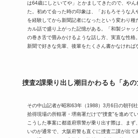
は64歳にしといてや」とかましてきたので、や
た。初めて会った時の印象は、「おもろそうな人
を経験してから新聞記者になったという変わり種
カル話で盛り上がった記憶がある。「和製ジャッ
の巻き舌で畳みかけるような話し方、実直な性格
新聞で好きな先輩、後輩をたくさん書かなければ
捜査2課乗り出し潮目かわるも「あ
その中山記者が昭和63年（1988）3月6日の朝
拾得現場の所轄署・堺南署だけで“捜査”を進めて
こうした事案に都道府県警が乗り出す際は、まず
いのが通常で、大阪府警も直ぐに捜査二課が出て