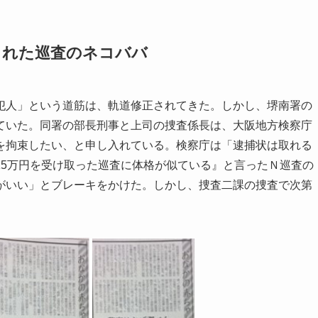
された巡査のネコババ
犯人」という道筋は、軌道修正されてきた。しかし、堺南署の
ていた。同署の部長刑事と上司の捜査係長は、大阪地方検察庁
を拘束したい、と申し入れている。検察庁は「逮捕状は取れる
15万円を受け取った巡査に体格が似ている』と言ったＮ巡査の
がいい」とブレーキをかけた。しかし、捜査二課の捜査で次第