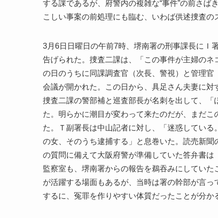
する課であるが、府警内の複雑な“事件”の前さば
こしい事案の前処理にも臨む、いわば供述捜査の
3月6日日曜日の午前7時、堺南署の刑事課長にＩ
告げられた。捜査二課は、「この事件が主婦のネ
の日のうちに同課調査官（次長、警視）と管理官
会議が開かれた。この日から、具足さん夫妻に対
捜査二課の警部補と巡査部長が名刺を出して、「
た。明らかに潮目が変わって来たのだが、まだこ
た。Ｔ副署長は中山記者に対し、「迷惑している
の女、そのうち逮捕する」と息巻いた。読売新聞の
の質問に備えて大阪府警が準備していた答弁書は
監察室も、堺南署からの報告を鵜吞みにしていた
が活躍する場面もあるが、当時は署の幹部が言っ
するに、冤罪を作りやすい体質だったことが分か