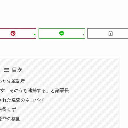
目次
った先輩記者
の女、そのうち逮捕する」と副署長
された巡査のネコババ
納得せず
冤罪の構図