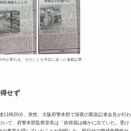
方向が変わる。そのことを丹念に追った連載記事
納得せず
後11時20分、突然、大阪府警本部で深夜の緊急記者会見が行わ
について、府警本部監察室長は「拾得届は確かに出ていた。受け
けの事実を隠していたことが判明した。明日付で懲戒免職処分