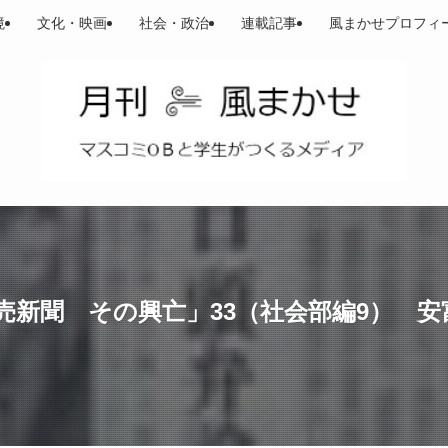
境
文化・映画
社会・政治
連載記事
風まかせプロフィ
新聞 その興亡」33（社会部編9） 安