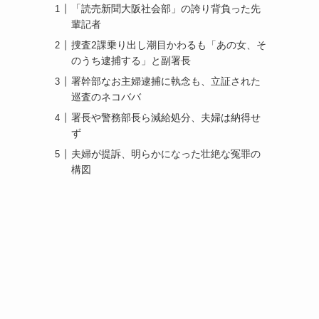
「読売新聞大阪社会部」の誇り背負った先
輩記者
捜査2課乗り出し潮目かわるも「あの女、そ
のうち逮捕する」と副署長
署幹部なお主婦逮捕に執念も、立証された
巡査のネコババ
署長や警務部長ら減給処分、夫婦は納得せ
ず
夫婦が提訴、明らかになった壮絶な冤罪の
構図