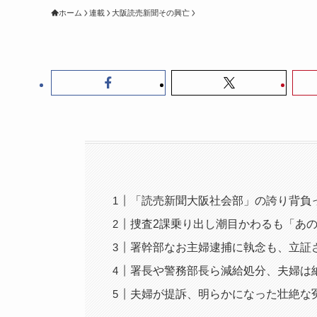
ホーム
連載
大阪読売新聞その興亡
「読売新聞大阪社会部」の誇り背負
捜査2課乗り出し潮目かわるも「あ
署幹部なお主婦逮捕に執念も、立証
署長や警務部長ら減給処分、夫婦は
夫婦が提訴、明らかになった壮絶な