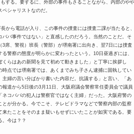
きもする。要するに、外部の事件もさることながら、内部のや
スペシャリストなのだ。
署長から電話が入り、この事件の捜査には捜査二課が当たると
コババ事件ではない」と直感したのだろう。当然のことだ。そ
（3席、警視）班長（警部）が堺南署に出向き、翌7日には捜査
する警察の態度が明らかに変わったという。10日昼過ぎには、
ぼくらはあの新聞を見て初めて動きました」と丁寧に挨拶し
の時点では堺南署では、あくまでみち子さん逮捕に固執してい
。主婦の言い分ばかり書いた内容だ。抗議する」と言い、「あ
報道から5日後の3月11日、大阪府議会警察常任委員会で議員
「ネコババの犯人は警察官ではなく主婦」だった。大阪府警の
ことが分かる。今でこそ、テレビドラマなどで警察内部の監察
て来たことをそのまま疑いもせずにいたことが如実である。要
る。今は？？