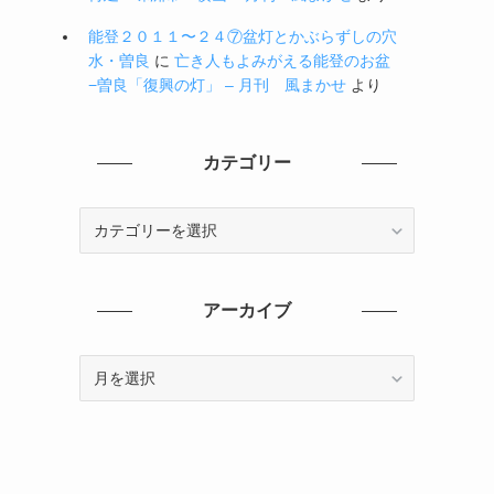
能登２０１１〜２４⑦盆灯とかぶらずしの穴
水・曽良
に
亡き人もよみがえる能登のお盆
−曽良「復興の灯」 – 月刊 風まかせ
より
カテゴリー
カ
テ
ゴ
リ
アーカイブ
ー
ア
ー
カ
イ
ブ