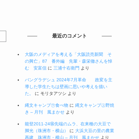
最近のコメント
大阪のメディアを考える「大阪読売新聞 そ
の興亡」87 番外編 先輩・森栄徹さんを悼
む 安富信
に
三浦十右衛門
より
バングラデシュ 2024年7月革命 政変を主
導した学生たちは壁画に思いや考えを描い
た。
に
モリタアツシ
より
縄文キャンプ㊦食べ物
に
縄文キャンプ㊤野焼
き – 月刊 風まかせ
より
能登2011-24⑭先端のムラ、在来種の大豆で
脚光（珠洲市・横山）
に
大浜大豆の里の農業
再建 珠洲市・横山 – 月刊 風まかせ
より