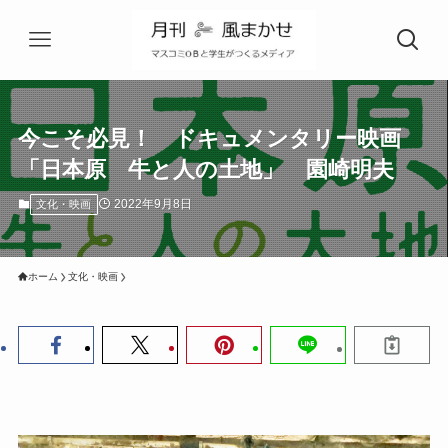
今こそ必見！ ドキュメンタリー映画
「日本原 牛と人の土地」 園崎明夫
2022年9月8日
文化・映画
ホーム
文化・映画