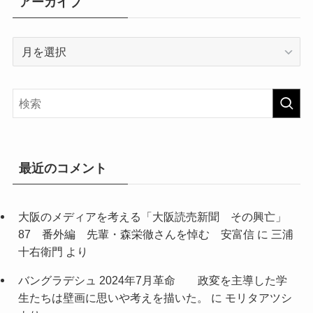
アーカイブ
ア
ー
カ
イ
ブ
最近のコメント
大阪のメディアを考える「大阪読売新聞 その興亡」
87 番外編 先輩・森栄徹さんを悼む 安富信
に
三浦
十右衛門
より
バングラデシュ 2024年7月革命 政変を主導した学
生たちは壁画に思いや考えを描いた。
に
モリタアツシ