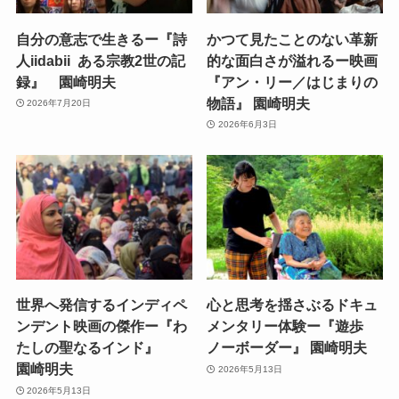
自分の意志で生きるー『詩
かつて見たことのない革新
人iidabii ある宗教2世の記
的な面白さが溢れるー映画
録』 園崎明夫
『アン・リー／はじまりの
物語』 園崎明夫
2026年7月20日
2026年6月3日
世界へ発信するインディペ
心と思考を揺さぶるドキュ
ンデント映画の傑作ー『わ
メンタリー体験ー『遊歩
たしの聖なるインド』
ノーボーダー』 園崎明夫
園崎明夫
2026年5月13日
2026年5月13日