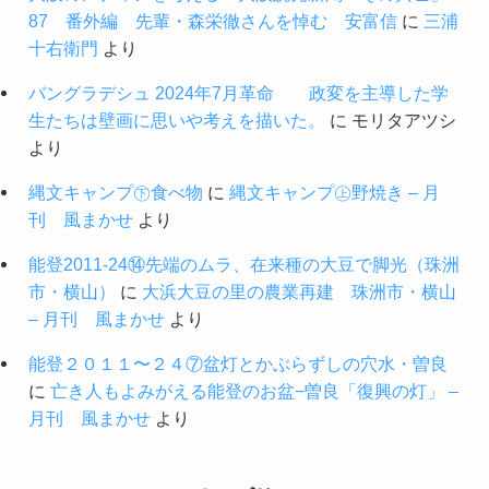
87 番外編 先輩・森栄徹さんを悼む 安富信
に
三浦
十右衛門
より
バングラデシュ 2024年7月革命 政変を主導した学
生たちは壁画に思いや考えを描いた。
に
モリタアツシ
より
縄文キャンプ㊦食べ物
に
縄文キャンプ㊤野焼き – 月
刊 風まかせ
より
能登2011-24⑭先端のムラ、在来種の大豆で脚光（珠洲
市・横山）
に
大浜大豆の里の農業再建 珠洲市・横山
– 月刊 風まかせ
より
能登２０１１〜２４⑦盆灯とかぶらずしの穴水・曽良
に
亡き人もよみがえる能登のお盆−曽良「復興の灯」 –
月刊 風まかせ
より