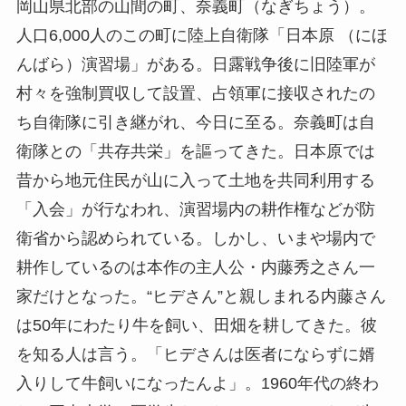
岡山県北部の山間の町、奈義町（なぎちょう）。
人口6,000人のこの町に陸上自衛隊「日本原 （にほ
んばら）演習場」がある。日露戦争後に旧陸軍が
村々を強制買収して設置、占領軍に接収されたの
ち自衛隊に引き継がれ、今日に至る。奈義町は自
衛隊との「共存共栄」を謳ってきた。日本原では
昔から地元住民が山に入って土地を共同利用する
「入会」が行なわれ、演習場内の耕作権などが防
衛省から認められている。しかし、いまや場内で
耕作しているのは本作の主人公・内藤秀之さん一
家だけとなった。“ヒデさん”と親しまれる内藤さん
は50年にわたり牛を飼い、田畑を耕してきた。彼
を知る人は言う。「ヒデさんは医者にならずに婿
入りして牛飼いになったんよ」。1960年代の終わ