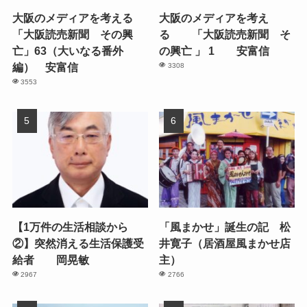
大阪のメディアを考える
大阪のメディアを考え
「大阪読売新聞 その興
る 「大阪読売新聞 そ
亡」63（大いなる番外
の興亡 」 1 安富信
編） 安富信
3308
3553
【1万件の生活相談から
「風まかせ」誕生の記 松
②】突然消える生活保護受
井寛子（居酒屋風まかせ店
給者 岡晃敏
主）
2967
2766