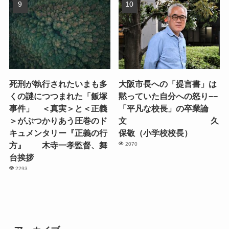
死刑が執行されたいまも多
大阪市長への「提言書」は
くの謎につつまれた「飯塚
黙っていた自分への怒り−−
事件」 ＜真実＞と＜正義
「平凡な校長」の卒業論
＞がぶつかりあう圧巻のド
文 久
キュメンタリー『正義の行
保敬（小学校校長）
方』 木寺一孝監督、舞
2070
台挨拶
2293