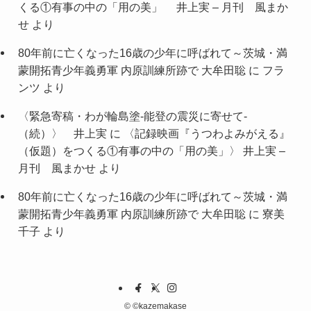
くる①有事の中の「用の美」 井上実 – 月刊 風まか
せ
より
80年前に亡くなった16歳の少年に呼ばれて～茨城・満
蒙開拓青少年義勇軍 内原訓練所跡で 大牟田聡
に
フラ
ンツ
より
〈緊急寄稿・わが輪島塗-能登の震災に寄せて-
（続）〉 井上実
に
〈記録映画『うつわよみがえる』
（仮題）をつくる①有事の中の「用の美」〉 井上実 –
月刊 風まかせ
より
80年前に亡くなった16歳の少年に呼ばれて～茨城・満
蒙開拓青少年義勇軍 内原訓練所跡で 大牟田聡
に
寮美
千子
より
©
©kazemakase