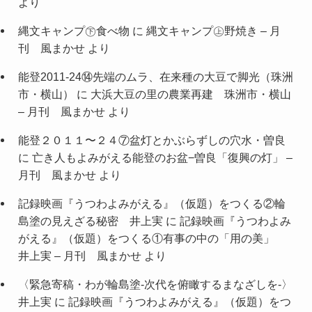
より
縄文キャンプ㊦食べ物
に
縄文キャンプ㊤野焼き – 月
刊 風まかせ
より
能登2011-24⑭先端のムラ、在来種の大豆で脚光（珠洲
市・横山）
に
大浜大豆の里の農業再建 珠洲市・横山
– 月刊 風まかせ
より
能登２０１１〜２４⑦盆灯とかぶらずしの穴水・曽良
に
亡き人もよみがえる能登のお盆−曽良「復興の灯」 –
月刊 風まかせ
より
記録映画『うつわよみがえる』（仮題）をつくる②輪
島塗の見えざる秘密 井上実
に
記録映画『うつわよみ
がえる』（仮題）をつくる①有事の中の「用の美」
井上実 – 月刊 風まかせ
より
〈緊急寄稿・わが輪島塗-次代を俯瞰するまなざしを-〉
井上実
に
記録映画『うつわよみがえる』（仮題）をつ