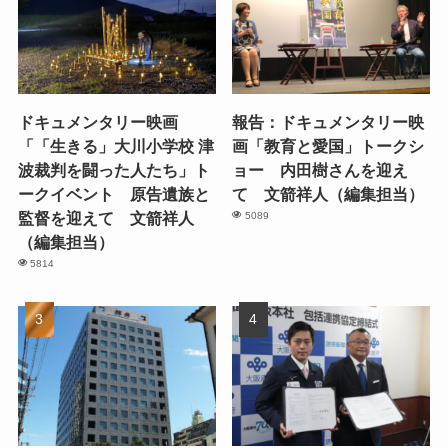
ドキュメンタリー映画
報告：ドキュメンタリー映
「「生きる」大川小学校 津
画「教育と愛国」トークシ
波裁判を闘った人たち」ト
ョー 内田樹さんを迎え
ークイベント 原告遺族と
て 文箭祥人（編集担当）
監督を迎えて 文箭祥人
5089
（編集担当）
5814