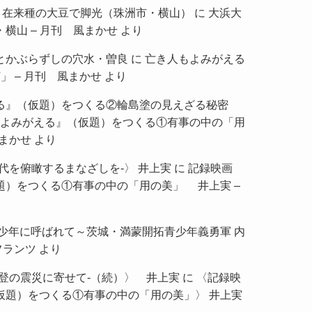
ムラ、在来種の大豆で脚光（珠洲市・横山）
に
大浜大
横山 – 月刊 風まかせ
より
とかぶらずしの穴水・曽良
に
亡き人もよみがえる
」 – 月刊 風まかせ
より
る』（仮題）をつくる②輪島塗の見えざる秘密
よみがえる』（仮題）をつくる①有事の中の「用
風まかせ
より
代を俯瞰するまなざしを-〉 井上実
に
記録映画
題）をつくる①有事の中の「用の美」 井上実 –
の少年に呼ばれて～茨城・満蒙開拓青少年義勇軍 内
フランツ
より
登の震災に寄せて-（続）〉 井上実
に
〈記録映
仮題）をつくる①有事の中の「用の美」〉 井上実