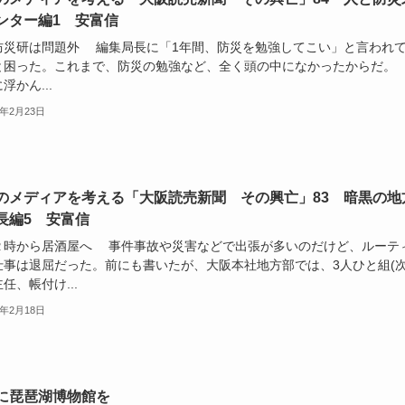
ンター編1 安富信
防災研は問題外 編集局長に「1年間、防災を勉強してこい」と言われ
と困った。これまで、防災の勉強など、全く頭の中になかったからだ。
浮かん...
5年2月23日
のメディアを考える「大阪読売新聞 その興亡」83 暗黒の地
長編5 安富信
２時から居酒屋へ 事件事故や災害などで出張が多いのだけど、ルーテ
仕事は退屈だった。前にも書いたが、大阪本社地方部では、3人ひと組(
任、帳付け...
5年2月18日
に琵琶湖博物館を