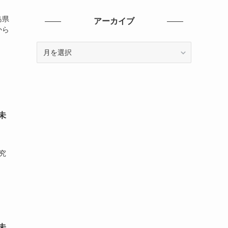
ゴ
リ
島県
アーカイブ
ー
から
ア
ー
カ
イ
ブ
未
究
未