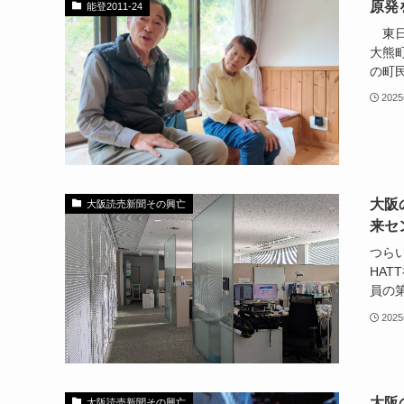
原発
能登2011-24
東日
大熊
の町民
202
大阪
大阪読売新聞その興亡
来セ
つら
HA
員の第
202
大阪
大阪読売新聞その興亡