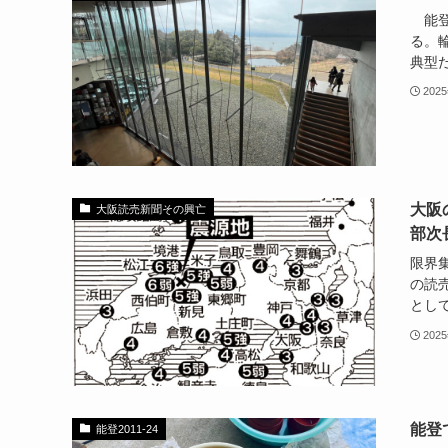
能登
る。輪
典型だ
202
大阪
大阪読売新聞その興亡
部次
限界集
の読
として
202
能登
能登2011-24