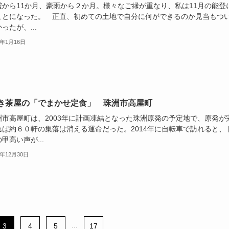
から11か月、豪雨から２か月。様々なご縁が重なり、私は11月の能登
ことになった。 正直、初めての土地で自分に何ができるのか見当もつ
ったが、...
5年1月16日
き茶屋の「でまかせ定食」 珠洲市高屋町
市高屋町は、2003年に計画凍結となった珠洲原発の予定地で、原発が
れば約６０軒の集落は消える運命だった。2014年に自転車で訪れると、
甲高い声が...
4年12月30日
3
4
5
...
17