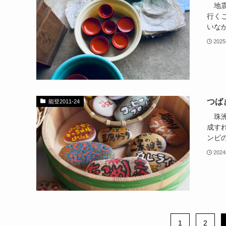
地震
行く
いなか
202
つば
能登2011-24
珠洲
成す
ンビの
202
1
2