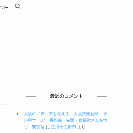
ール
最近のコメント
大阪のメディアを考える「大阪読売新聞 そ
の興亡」87 番外編 先輩・森栄徹さんを悼
む 安富信
に
三浦十右衛門
より