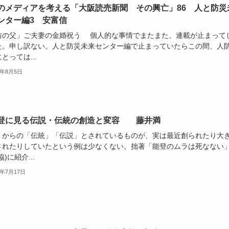
のメディアを考える「大阪読売新聞 その興亡」86 人と防災
ンター編3 安富信
防の父」ご夫妻の金婚祝う 個人的な事情でまたまた、連載が止まって
た。申し訳ない。人と防災未来センター編で止まっていたらこの間、人
とっては...
5年8月5日
登に見る伝説・伝統の創造と変容 藤井満
からの「伝統」「伝説」とされているものが、実は最近創られたり大
されたりしていたという例は少なくない。拙著「能登のムラは死なない
協)に紹介...
5年7月17日