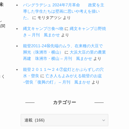
未
バングラデシュ 2024年7月革命 政変を主
導した学生たちは壁画に思いや考えを描い
た。
に
モリタアツシ
より
し
防関
縄文キャンプ㊦食べ物
に
縄文キャンプ㊤野焼
き – 月刊 風まかせ
より
能登2011-24⑭先端のムラ、在来種の大豆で
脚光（珠洲市・横山）
に
大浜大豆の里の農業
再建 珠洲市・横山 – 月刊 風まかせ
より
能登２０１１〜２４⑦盆灯とかぶらずしの穴
水・曽良
に
亡き人もよみがえる能登のお盆
きく
−曽良「復興の灯」 – 月刊 風まかせ
より
」
カテゴリー
カ
テ