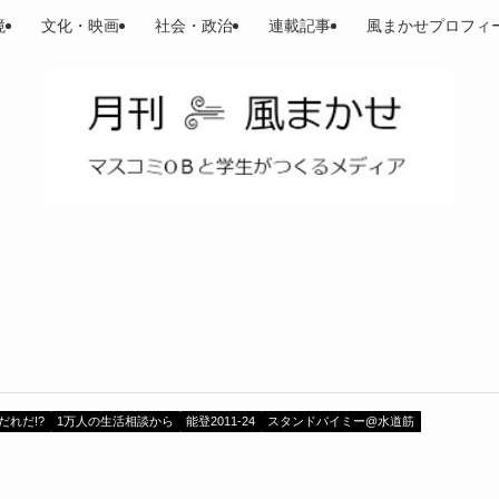
境
文化・映画
社会・政治
連載記事
風まかせプロフィ
だれだ!?
1万人の生活相談から
能登2011-24
スタンドバイミー@水道筋