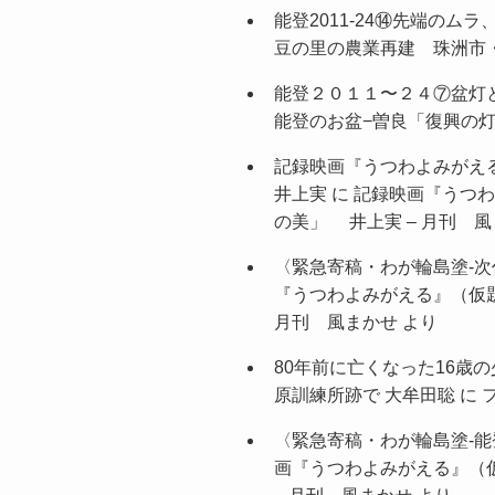
能登2011-24⑭先端の
豆の里の農業再建 珠洲市・
能登２０１１〜２４⑦盆灯
能登のお盆−曽良「復興の灯
記録映画『うつわよみがえ
井上実
に
記録映画『うつわ
の美」 井上実 – 月刊 
〈緊急寄稿・わが輪島塗-次
『うつわよみがえる』（仮
月刊 風まかせ
より
80年前に亡くなった16歳
原訓練所跡で 大牟田聡
に
〈緊急寄稿・わが輪島塗-能
画『うつわよみがえる』（