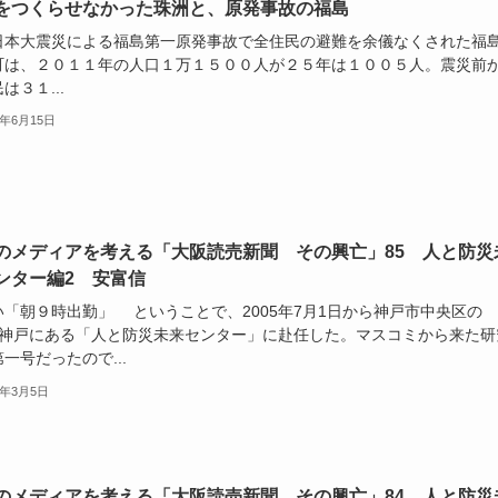
をつくらせなかった珠洲と、原発事故の福島
本大震災による福島第一原発事故で全住民の避難を余儀なくされた福
町は、２０１１年の人口１万１５００人が２５年は１００５人。震災前
は３１...
5年6月15日
のメディアを考える「大阪読売新聞 その興亡」85 人と防災
ンター編2 安富信
い「朝９時出勤」 ということで、2005年7月1日から神戸市中央区の
TT神戸にある「人と防災未来センター」に赴任した。マスコミから来た研
一号だったので...
5年3月5日
のメディアを考える「大阪読売新聞 その興亡」84 人と防災