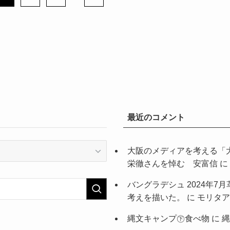
最近のコメント
大阪のメディアを考える「
栄徹さんを悼む 安富信
に
バングラデシュ 2024年
考えを描いた。
に
モリタア
縄文キャンプ㊦食べ物
に
縄