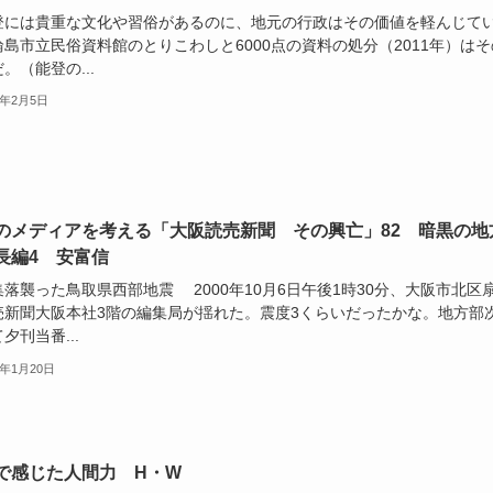
には貴重な文化や習俗があるのに、地元の行政はその価値を軽んじて
島市立民俗資料館のとりこわしと6000点の資料の処分（2011年）はそ
。（能登の...
5年2月5日
のメディアを考える「大阪読売新聞 その興亡」82 暗黒の地
長編4 安富信
落襲った鳥取県西部地震 2000年10月6日午後1時30分、大阪市北区
売新聞大阪本社3階の編集局が揺れた。震度3くらいだったかな。地方部
夕刊当番...
5年1月20日
で感じた人間力 H・W