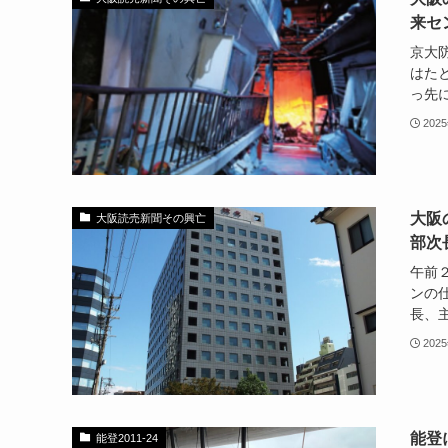
来セ
京大
はた
っ先に
202
大阪
大阪読売新聞その興亡
部次
午前
ンの
長、主
202
能登
能登2011-24