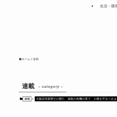
生活・環
ホーム
連載
連載
– category –
連載
大阪読売新聞その興亡
福島の有機の里で
人権を守るべきは