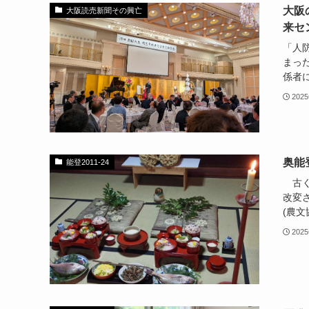
大阪
大阪読売新聞その興亡
来セ
「人
まっ
係者に
202
奥能
能登2011-24
古く
改変
(農文
202