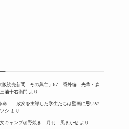
大阪読売新聞 その興亡」87 番外編 先輩・森
三浦十右衛門
より
7月革命 政変を主導した学生たちは壁画に思いや
ツシ
より
文キャンプ㊤野焼き – 月刊 風まかせ
より