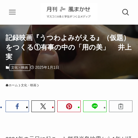
記録映画『うつわよみがえる』（仮題）
をつくる①有事の中の「用の美」 井上
実
2025年1月1日
文化・映画
ホーム
文化・映画