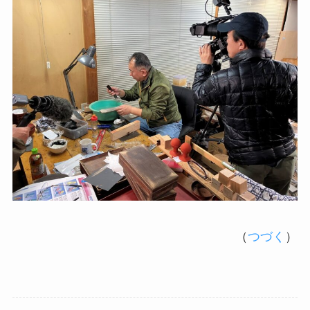
（
つづく
）