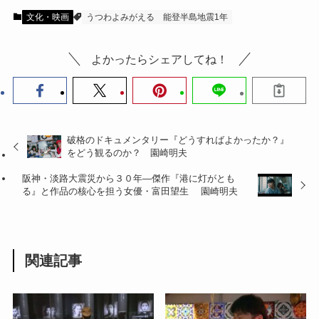
文化・映画
うつわよみがえる
能登半島地震1年
よかったらシェアしてね！
破格のドキュメンタリー『どうすればよかったか？』
をどう観るのか？ 園崎明夫
阪神・淡路大震災から３０年―傑作『港に灯がとも
る』と作品の核心を担う女優・富田望生 園崎明夫
関連記事