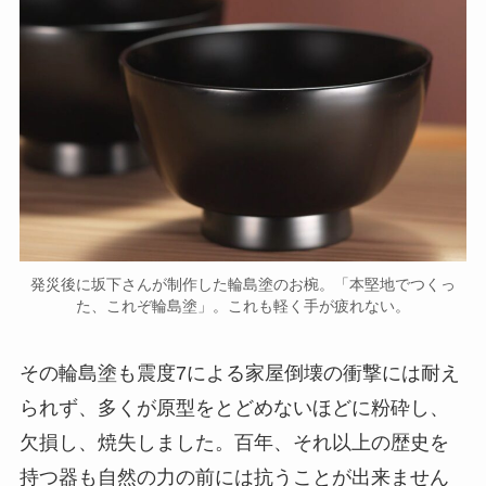
発災後に坂下さんが制作した輪島塗のお椀。「本堅地でつくっ
た、これぞ輪島塗」。これも軽く手が疲れない。
その輪島塗も震度7による家屋倒壊の衝撃には耐え
られず、多くが原型をとどめないほどに粉砕し、
欠損し、焼失しました。百年、それ以上の歴史を
持つ器も自然の力の前には抗うことが出来ません