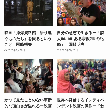
映画『原爆資料館 語り継
自分の意志で生きるー『詩
ぐものたち』を観るという
人iidabii ある宗教2世の記
こと 園崎明夫
録』 園崎明夫
2026年7月30日
2026年7月20日
かつて見たことのない革新
世界へ発信するインディペ
的な面白さが溢れるー映画
ンデント映画の傑作ー『わ