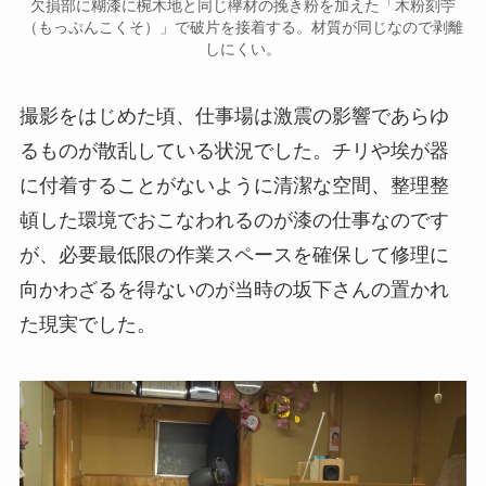
欠損部に糊漆に椀木地と同じ欅材の挽き粉を加えた「木粉刻苧
（もっぷんこくそ）」で破片を接着する。材質が同じなので剥離
しにくい。
撮影をはじめた頃、仕事場は激震の影響であらゆ
るものが散乱している状況でした。チリや埃が器
に付着することがないように清潔な空間、整理整
頓した環境でおこなわれるのが漆の仕事なのです
が、必要最低限の作業スペースを確保して修理に
向かわざるを得ないのが当時の坂下さんの置かれ
た現実でした。