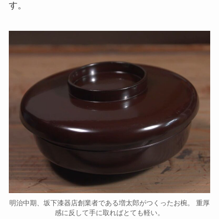
す。
明治中期、坂下漆器店創業者である増太郎がつくったお椀。 重厚
感に反して手に取ればとても軽い。