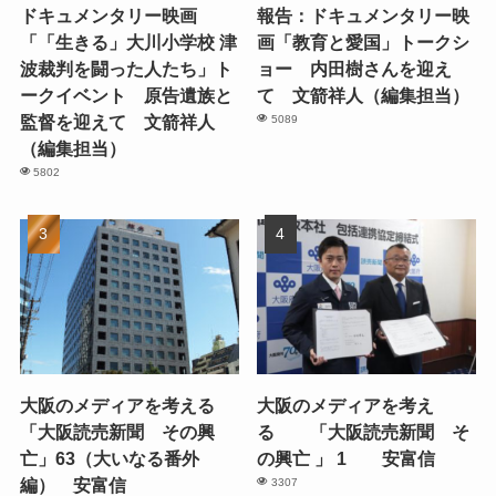
ドキュメンタリー映画
報告：ドキュメンタリー映
「「生きる」大川小学校 津
画「教育と愛国」トークシ
波裁判を闘った人たち」ト
ョー 内田樹さんを迎え
ークイベント 原告遺族と
て 文箭祥人（編集担当）
監督を迎えて 文箭祥人
5089
（編集担当）
5802
大阪のメディアを考える
大阪のメディアを考え
「大阪読売新聞 その興
る 「大阪読売新聞 そ
亡」63（大いなる番外
の興亡 」 1 安富信
編） 安富信
3307