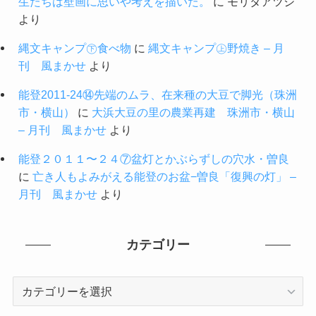
生たちは壁画に思いや考えを描いた。
に
モリタアツシ
より
縄文キャンプ㊦食べ物
に
縄文キャンプ㊤野焼き – 月
刊 風まかせ
より
能登2011-24⑭先端のムラ、在来種の大豆で脚光（珠洲
市・横山）
に
大浜大豆の里の農業再建 珠洲市・横山
– 月刊 風まかせ
より
能登２０１１〜２４⑦盆灯とかぶらずしの穴水・曽良
に
亡き人もよみがえる能登のお盆−曽良「復興の灯」 –
月刊 風まかせ
より
カテゴリー
カ
テ