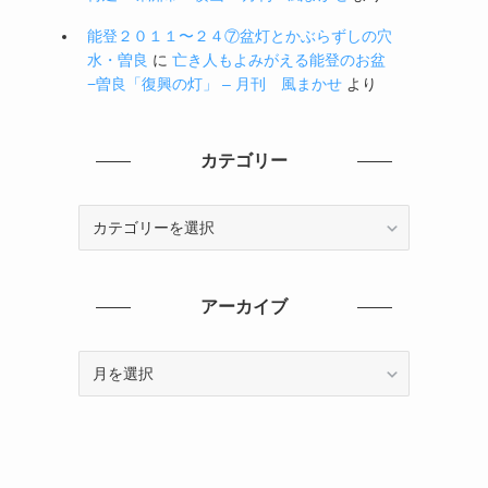
能登２０１１〜２４⑦盆灯とかぶらずしの穴
水・曽良
に
亡き人もよみがえる能登のお盆
−曽良「復興の灯」 – 月刊 風まかせ
より
カテゴリー
カ
テ
ゴ
リ
アーカイブ
ー
ア
ー
カ
イ
ブ