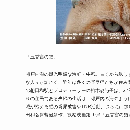
『五香宮の猫』
瀬戸内海の風光明媚な港町・牛窓。古くから親し
な人々が訪れる。近年は多くの野良猫たちが住み着
の想田和弘とプロデューサーの柏木規与子は、2
りの住民である夫婦の生活は、瀬戸内の海のよう
域が抱える猫の糞尿被害やTNR活動、さらには
田和弘監督最新作、観察映画第10弾『五香宮の猫