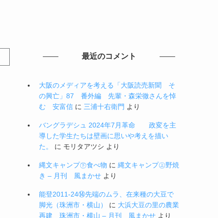
最近のコメント
大阪のメディアを考える「大阪読売新聞 そ
の興亡」87 番外編 先輩・森栄徹さんを悼
む 安富信
に
三浦十右衛門
より
バングラデシュ 2024年7月革命 政変を主
導した学生たちは壁画に思いや考えを描い
た。
に
モリタアツシ
より
縄文キャンプ㊦食べ物
に
縄文キャンプ㊤野焼
き – 月刊 風まかせ
より
能登2011-24⑭先端のムラ、在来種の大豆で
脚光（珠洲市・横山）
に
大浜大豆の里の農業
再建 珠洲市・横山 – 月刊 風まかせ
より