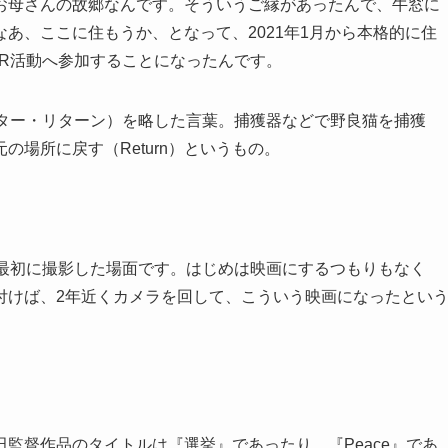
お母さんの故郷なんです。そういうご縁があったんで、牛窓に
あ、ここに住もうか、となって、2021年1月から本格的に住
NR活動へ参加することになったんです。
プ・ニューター・リターン）を略した言葉。捕獲器などで野良猫を捕獲
元の場所に戻す（Return）というもの。
、最初に撮影した場面です。はじめは映画にするつもりもなく
付けば、2年近くカメラを回して、こういう映画になったとい
監督作品のタイトルは『選挙』であったり、『Peace』であ