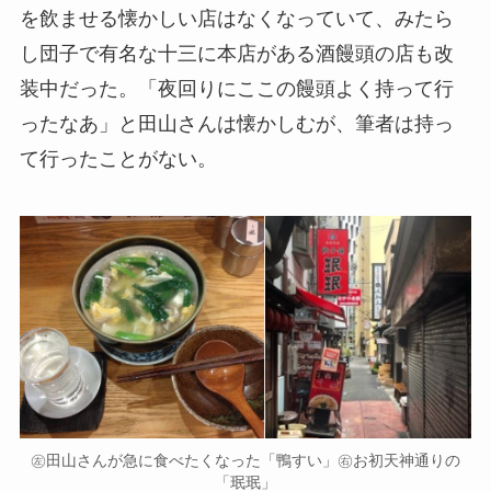
を飲ませる懐かしい店はなくなっていて、みたら
し団子で有名な十三に本店がある酒饅頭の店も改
装中だった。「夜回りにここの饅頭よく持って行
ったなあ」と田山さんは懐かしむが、筆者は持っ
て行ったことがない。
㊧田山さんが急に食べたくなった「鴨すい」㊨お初天神通りの
「珉珉」