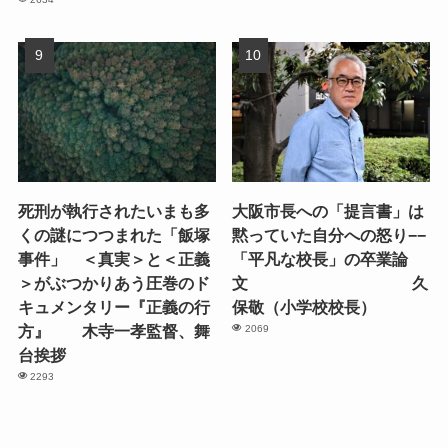
死刑が執行されたいまも多
大阪市長への「提言書」は
くの謎につつまれた「飯塚
黙っていた自分への怒り−−
事件」 ＜真実＞と＜正義
「平凡な校長」の卒業論
＞がぶつかりあう圧巻のド
文 久
キュメンタリー『正義の行
保敬（小学校校長）
方』 木寺一孝監督、舞
2069
台挨拶
2293