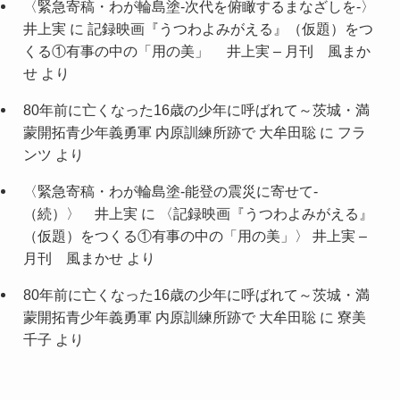
〈緊急寄稿・わが輪島塗-次代を俯瞰するまなざしを-〉
井上実
に
記録映画『うつわよみがえる』（仮題）をつ
くる①有事の中の「用の美」 井上実 – 月刊 風まか
せ
より
80年前に亡くなった16歳の少年に呼ばれて～茨城・満
蒙開拓青少年義勇軍 内原訓練所跡で 大牟田聡
に
フラ
ンツ
より
〈緊急寄稿・わが輪島塗-能登の震災に寄せて-
（続）〉 井上実
に
〈記録映画『うつわよみがえる』
（仮題）をつくる①有事の中の「用の美」〉 井上実 –
月刊 風まかせ
より
80年前に亡くなった16歳の少年に呼ばれて～茨城・満
蒙開拓青少年義勇軍 内原訓練所跡で 大牟田聡
に
寮美
千子
より