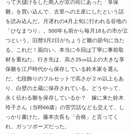
って大儲けをした商人が京の街にあった「享保
雛」を買い込んで、古里への土産にしたという話
を読み込んだ。月遅れの4月上旬に行われる谷地の
「ひなまつり」。500年も前から毎月18もの市が立
つという。旧暦3月2日がちょうど雛の節句に当た
る。これだ！面白い。本当に今回は丁寧に事前取
材を重ねた。行き先は、高さ25㎝以上の大きな享
保雛を江戸時代から保存している鈴木家を選ん
だ。七段飾りのフルセットで高さが２ｍ以上もあ
り、白壁の土蔵に保存されている。どうやって、
永く伝わる雛を保存しているか？ 嫁に来た鈴木
玲子さん（当時66歳）の苦労話なども交えて、し
っかり書けた。藤本次長も「合格」と言ってく
れ、ガッツポーズだった。