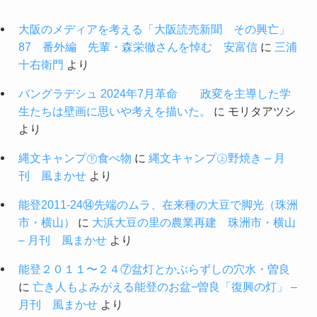
大阪のメディアを考える「大阪読売新聞 その興亡」
87 番外編 先輩・森栄徹さんを悼む 安富信
に
三浦
十右衛門
より
バングラデシュ 2024年7月革命 政変を主導した学
生たちは壁画に思いや考えを描いた。
に
モリタアツシ
より
縄文キャンプ㊦食べ物
に
縄文キャンプ㊤野焼き – 月
刊 風まかせ
より
能登2011-24⑭先端のムラ、在来種の大豆で脚光（珠洲
市・横山）
に
大浜大豆の里の農業再建 珠洲市・横山
– 月刊 風まかせ
より
能登２０１１〜２４⑦盆灯とかぶらずしの穴水・曽良
に
亡き人もよみがえる能登のお盆−曽良「復興の灯」 –
月刊 風まかせ
より