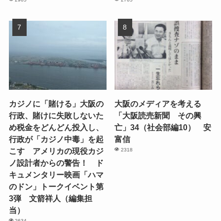
カジノに「賭ける」大阪の
大阪のメディアを考える
行政、賭けに失敗しないた
「大阪読売新聞 その興
め税金をどんどん投入し、
亡」34（社会部編10） 安
行政が「カジノ中毒」を起
富信
こす アメリカの現役カジ
2318
ノ設計者からの警告！ ド
キュメンタリー映画「ハマ
のドン」トークイベント第
3弾 文箭祥人（編集担
当）
2634