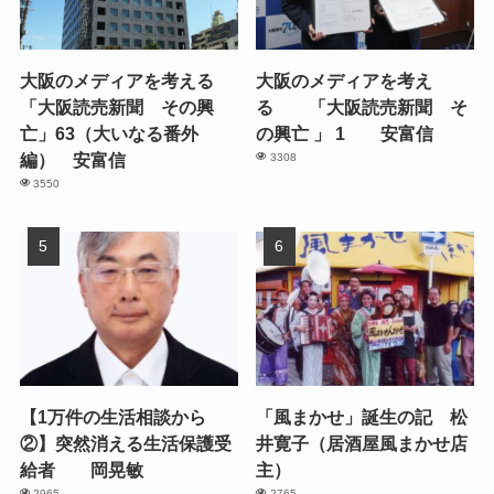
大阪のメディアを考える
大阪のメディアを考え
「大阪読売新聞 その興
る 「大阪読売新聞 そ
亡」63（大いなる番外
の興亡 」 1 安富信
編） 安富信
3308
3550
【1万件の生活相談から
「風まかせ」誕生の記 松
②】突然消える生活保護受
井寛子（居酒屋風まかせ店
給者 岡晃敏
主）
2965
2765