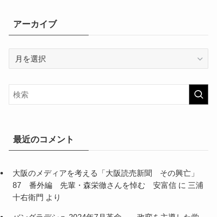
アーカイブ
ア
ー
カ
イ
ブ
最近のコメント
大阪のメディアを考える「大阪読売新聞 その興亡」
87 番外編 先輩・森栄徹さんを悼む 安富信
に
三浦
十右衛門
より