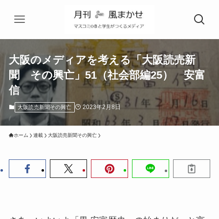
大阪のメディアを考える「大阪読売新
聞 その興亡」51（社会部編25） 安富
信
2023年2月8日
大阪読売新聞その興亡
ホーム
連載
大阪読売新聞その興亡