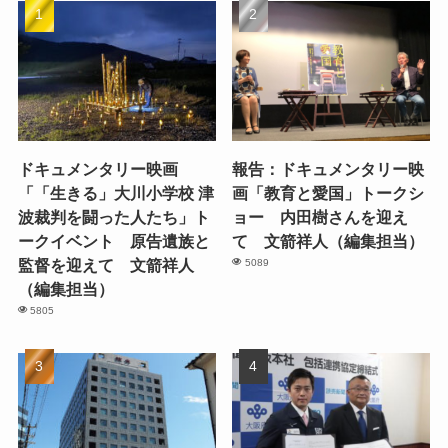
ドキュメンタリー映画
報告：ドキュメンタリー映
「「生きる」大川小学校 津
画「教育と愛国」トークシ
波裁判を闘った人たち」ト
ョー 内田樹さんを迎え
ークイベント 原告遺族と
て 文箭祥人（編集担当）
監督を迎えて 文箭祥人
5089
（編集担当）
5805