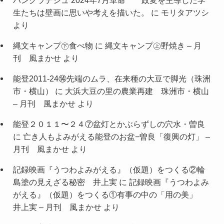
バングラデシュ 2024年7月革命 政変を主導した学
生たちは壁画に思いや考えを描いた。
に
モリタアツシ
より
縄文キャンプ㊦食べ物
に
縄文キャンプ㊤野焼き – 月
刊 風まかせ
より
能登2011-24⑭先端のムラ、在来種の大豆で脚光（珠洲
市・横山）
に
大浜大豆の里の農業再建 珠洲市・横山
– 月刊 風まかせ
より
能登２０１１〜２４⑦盆灯とかぶらずしの穴水・曽良
に
亡き人もよみがえる能登のお盆−曽良「復興の灯」 –
月刊 風まかせ
より
記録映画『うつわよみがえる』（仮題）をつくる②輪
島塗の見えざる秘密 井上実
に
記録映画『うつわよみ
がえる』（仮題）をつくる①有事の中の「用の美」
井上実 – 月刊 風まかせ
より