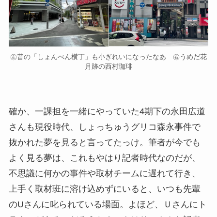
㊧昔の「しょんべん横丁」も小ぎれいになったなあ ㊨うめだ花
月跡の西村珈琲
確か、一課担を一緒にやっていた4期下の永田広道
さんも現役時代、しょっちゅうグリコ森永事件で
抜かれた夢を見ると言ってたっけ。筆者が今でも
よく見る夢は、これもやはり記者時代なのだが、
不思議に何かの事件や取材チームに遅れて行き、
上手く取材班に溶け込めずにいると、いつも先輩
のUさんに叱られている場面。よほど、Ｕさんにト