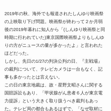
2019年の秋、海外でも報道されたしんゆり映画祭
の上映取り下げ問題。映画祭が終わって２か月弱
後の2019年暮れに知人から「(しんゆり映画祭と同
時期に行われていた)東京国際映画祭よりもしんゆ
りの方がニュースの量が多かったよ」と言われた
ほどだった。
しかし、先日の1/27の判決公判の日、『主戦場』
の裁判について、テレビカメラは一台もなく、記
事も多かったとは言えない。
この日の東京地裁は、故・星野文昭さんに関する
国賠訴訟もあり、「甲状腺がん患者６人が東京電
力提訴」という大きく取り扱うべき裁判もあっ
た。テレビ局の都合もあるはずで、「なぜ取材に