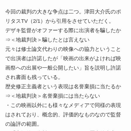
今回の裁判の大きな争点は二つ。津田大介氏のポ
リタスTV（2/1）から引用をさせていただく。
デザキ監督がオファーする際に出演者を騙したか
⇒＜地裁判決＞騙したとは言えない
元々は修士論文代わりの映像への協力ということ
で出演者は許諾したが「映画の出来がよければ映
画祭への出展や一般公開したい」旨を説明し許諾
され書面も残っている。
歴史修正主義者という表現は名誉棄損に当たるか
⇒＜地裁判決＞名誉棄損には当たらない
・この映画以外にも様々なメディアで同様の表現
はされており、概念的、評価的なものなので監督
の論評の範囲。