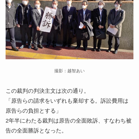
撮影：越智あい
この裁判の判決主文は次の通り。
「原告らの請求をいずれも棄却する。訴訟費用は
原告らの負担とする」
2年半にわたる裁判は原告の全面敗訴、すなわち被
告の全面勝訴となった。