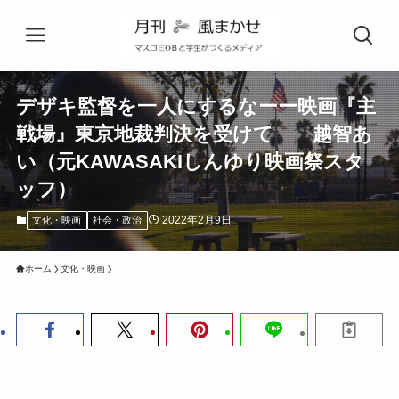
デザキ監督を一人にするなーー映画『主
戦場』東京地裁判決を受けて 越智あ
い（元KAWASAKIしんゆり映画祭スタ
ッフ）
2022年2月9日
文化・映画
社会・政治
ホーム
文化・映画