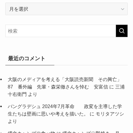
ア
ー
カ
イ
ブ
最近のコメント
大阪のメディアを考える「大阪読売新聞 その興亡」
87 番外編 先輩・森栄徹さんを悼む 安富信
に
三浦
十右衛門
より
バングラデシュ 2024年7月革命 政変を主導した学
生たちは壁画に思いや考えを描いた。
に
モリタアツシ
より