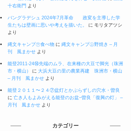
十右衛門
より
バングラデシュ 2024年7月革命 政変を主導した学
生たちは壁画に思いや考えを描いた。
に
モリタアツシ
より
縄文キャンプ㊦食べ物
に
縄文キャンプ㊤野焼き – 月
刊 風まかせ
より
能登2011-24⑭先端のムラ、在来種の大豆で脚光（珠洲
市・横山）
に
大浜大豆の里の農業再建 珠洲市・横山
– 月刊 風まかせ
より
能登２０１１〜２４⑦盆灯とかぶらずしの穴水・曽良
に
亡き人もよみがえる能登のお盆−曽良「復興の灯」 –
月刊 風まかせ
より
カテゴリー