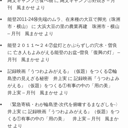
縄文キャンプ㊦食べ物
に
縄文キャンプ㊤野焼き – 月
刊 風まかせ
より
能登2011-24⑭先端のムラ、在来種の大豆で脚光（珠洲
市・横山）
に
大浜大豆の里の農業再建 珠洲市・横山
– 月刊 風まかせ
より
能登２０１１〜２４⑦盆灯とかぶらずしの穴水・曽良
に
亡き人もよみがえる能登のお盆−曽良「復興の灯」 –
月刊 風まかせ
より
記録映画『うつわよみがえる』（仮題）をつくる②輪
島塗の見えざる秘密 井上実
に
記録映画『うつわよみ
がえる』（仮題）をつくる①有事の中の「用の美」
井上実 – 月刊 風まかせ
より
〈緊急寄稿・わが輪島塗-次代を俯瞰するまなざしを-〉
井上実
に
記録映画『うつわよみがえる』（仮題）をつ
くる①有事の中の「用の美」 井上実 – 月刊 風まか
せ
より