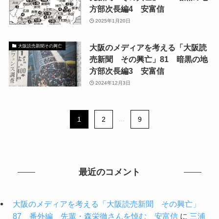
方部次長編4 安富信
2025年1月20日
大阪のメディアを考える「大阪読
大阪読売新聞その興亡
売新聞 その興亡」81 暗黒の地
方部次長編3 安富信
2024年12月3日
1
2
...
9
最近のコメント
大阪のメディアを考える「大阪読売新聞 その興亡」
87 番外編 先輩・森栄徹さんを悼む 安富信
に
三浦