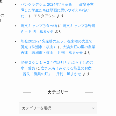
監
バングラデシュ 2024年7月革命 政変を主
導した学生たちは壁画に思いや考えを描い
南の
た。
に
モリタアツシ
より
描
縄文キャンプ㊦食べ物
に
縄文キャンプ㊤野焼
き – 月刊 風まかせ
より
能登2011-24⑭先端のムラ、在来種の大豆で
脚光（珠洲市・横山）
に
大浜大豆の里の農業
再建 珠洲市・横山 – 月刊 風まかせ
より
能登２０１１〜２４⑦盆灯とかぶらずしの穴
水・曽良
に
亡き人もよみがえる能登のお盆
−曽良「復興の灯」 – 月刊 風まかせ
より
カテゴリー
カ
テ