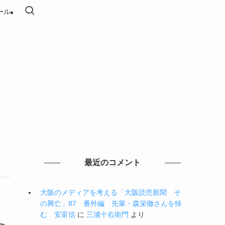
ール
最近のコメント
大阪のメディアを考える「大阪読売新聞 そ
の興亡」87 番外編 先輩・森栄徹さんを悼
む 安富信
に
三浦十右衛門
より
。