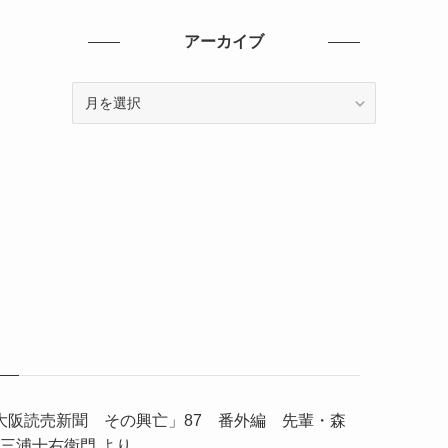
ゴ
リ
アーカイブ
ー
ア
ー
カ
イ
ブ
大阪読売新聞 その興亡」87 番外編 先輩・森
三浦十右衛門
より