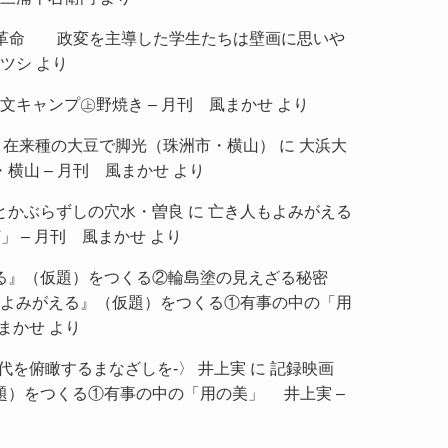
7月革命 政変を主導した学生たちは壁画に思いや
ツシ
より
文キャンプ㊤野焼き – 月刊 風まかせ
より
ムラ、在来種の大豆で脚光（珠洲市・横山）
に
大浜大
横山 – 月刊 風まかせ
より
とかぶらずしの穴水・曽良
に
亡き人もよみがえる
」 – 月刊 風まかせ
より
る』（仮題）をつくる②輪島塗の見えざる秘密
よみがえる』（仮題）をつくる①有事の中の「用
風まかせ
より
代を俯瞰するまなざしを-〉 井上実
に
記録映画
題）をつくる①有事の中の「用の美」 井上実 –