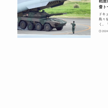
戦雲
督ト
ドキ
島々
く。『
202