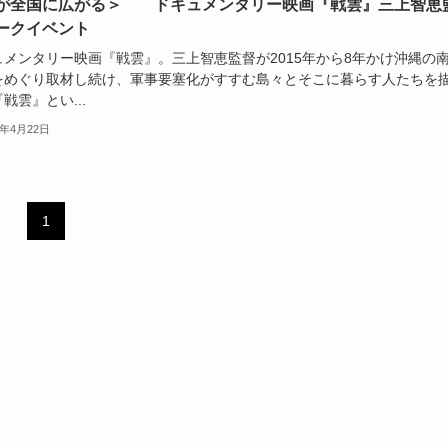
が全国に広がる＞ ドキュメンタリー映画『戦雲』三上智恵
ークイベント
ュメンタリー映画『戦雲』。三上智恵監督が2015年から8年かけ沖縄の
をめぐり取材し続け、軍事要塞化がすすむ島々とそこに暮らす人たちを
戦雲』とい...
4年4月22日
1