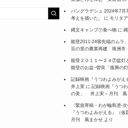
バングラデシュ 2024年
考えを描いた。
に
モリタア
縄文キャンプ㊦食べ物
に
縄
能登2011-24⑭先端の
豆の里の農業再建 珠洲市・
能登２０１１〜２４⑦盆灯
能登のお盆−曽良「復興の灯
記録映画『うつわよみがえ
井上実
に
記録映画『うつわ
の美」 井上実 – 月刊 
〈緊急寄稿・わが輪島塗-次
『うつわよみがえる』（仮
月刊 風まかせ
より