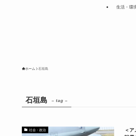
生活・環
ホーム
石垣島
石垣島
– tag –
＜ア
社会・政治