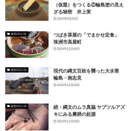
（仮題）をつくる②輪島塗の見え
ざる秘密 井上実
2025年3月23日
つばき茶屋の「でまかせ定食」
能登2011-24
珠洲市高屋町
2024年12月30日
現代の縄文百姓を襲った大水害
能登2011-24
輪島・南志見
2024年12月28日
続・縄文のムラ真脇 ヤブツルアズ
能登2011-24
キにみる農耕の起源
2024年12月28日