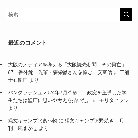
カ
イ
ブ
最近のコメント
大阪のメディアを考える「大阪読売新聞 その興亡」
87 番外編 先輩・森栄徹さんを悼む 安富信
に
三浦
十右衛門
より
バングラデシュ 2024年7月革命 政変を主導した学
生たちは壁画に思いや考えを描いた。
に
モリタアツシ
より
縄文キャンプ㊦食べ物
に
縄文キャンプ㊤野焼き – 月
刊 風まかせ
より