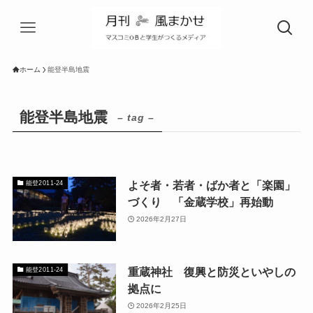
ホーム
能登半島地震
能登半島地震
– tag –
よそ者・若者・ばか者と「楽園」
能登2011-24
づくり 「金蔵学校」再始動
2026年2月27日
重蔵神社 復興と防災といやしの
能登2011-24
拠点に
2026年2月25日