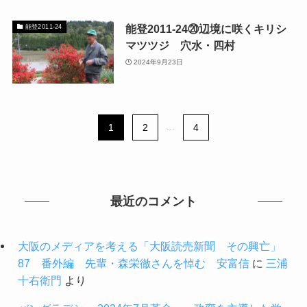
能登2011-24⑳辺境に咲くキリシ
能登2011-24
マツツジ 穴水・四村
2024年9月23日
1
2
...
4
最近のコメント
大阪のメディアを考える「大阪読売新聞 その興亡」
87 番外編 先輩・森栄徹さんを悼む 安富信
に
三浦
十右衛門
より