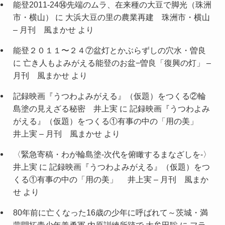
能登2011-24⑭先端のムラ、在来種の大豆で脚光（珠洲
市・横山）
に
大浜大豆の里の農業再建 珠洲市・横山
– 月刊 風まかせ
より
能登２０１１〜２４⑦盆灯とかぶらずしの穴水・曽良
に
亡き人もよみがえる能登のお盆−曽良「復興の灯」 –
月刊 風まかせ
より
記録映画『うつわよみがえる』（仮題）をつくる②輪
島塗の見えざる秘密 井上実
に
記録映画『うつわよみ
がえる』（仮題）をつくる①有事の中の「用の美」
井上実 – 月刊 風まかせ
より
〈緊急寄稿・わが輪島塗-次代を俯瞰するまなざしを-〉
井上実
に
記録映画『うつわよみがえる』（仮題）をつ
くる①有事の中の「用の美」 井上実 – 月刊 風まか
せ
より
80年前に亡くなった16歳の少年に呼ばれて～茨城・満