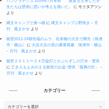
バングラデシュ 2024年7月革命 政変を主導した学
生たちは壁画に思いや考えを描いた。
に
モリタアツシ
より
縄文キャンプ㊦食べ物
に
縄文キャンプ㊤野焼き – 月
刊 風まかせ
より
能登2011-24⑭先端のムラ、在来種の大豆で脚光（珠洲
市・横山）
に
大浜大豆の里の農業再建 珠洲市・横山
– 月刊 風まかせ
より
能登２０１１〜２４⑦盆灯とかぶらずしの穴水・曽良
に
亡き人もよみがえる能登のお盆−曽良「復興の灯」 –
月刊 風まかせ
より
カテゴリー
カ