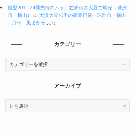
能登2011-24⑭先端のムラ、在来種の大豆で脚光（珠洲
市・横山）
に
大浜大豆の里の農業再建 珠洲市・横山
– 月刊 風まかせ
より
カテゴリー
カ
テ
ゴ
リ
アーカイブ
ー
ア
ー
カ
イ
ブ