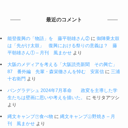
最近のコメント
能登復興の「物語」を 藤平朝雄さん②
に
御陣乗太鼓
は「先がけ太鼓」 復興における祭りの意義は？ 藤
平朝雄さん① – 月刊 風まかせ
より
大阪のメディアを考える「大阪読売新聞 その興亡」
87 番外編 先輩・森栄徹さんを悼む 安富信
に
三浦
十右衛門
より
バングラデシュ 2024年7月革命 政変を主導した学
生たちは壁画に思いや考えを描いた。
に
モリタアツシ
より
縄文キャンプ㊦食べ物
に
縄文キャンプ㊤野焼き – 月
刊 風まかせ
より