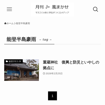
ホーム
能登半島豪雨
能登半島豪雨
– tag –
重蔵神社 復興と防災といやしの
能登2011-24
拠点に
2026年2月25日
1