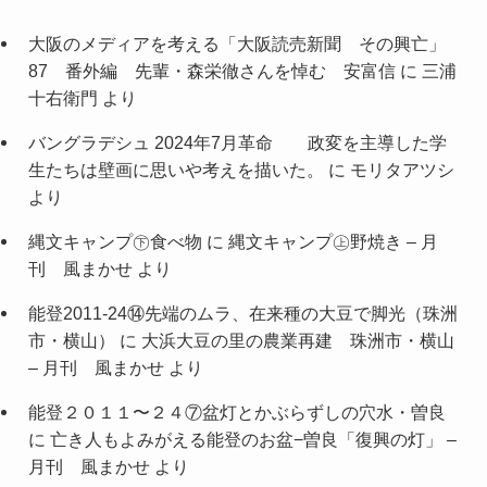
大阪のメディアを考える「大阪読売新聞 その興亡」
87 番外編 先輩・森栄徹さんを悼む 安富信
に
三浦
十右衛門
より
バングラデシュ 2024年7月革命 政変を主導した学
生たちは壁画に思いや考えを描いた。
に
モリタアツシ
より
縄文キャンプ㊦食べ物
に
縄文キャンプ㊤野焼き – 月
刊 風まかせ
より
能登2011-24⑭先端のムラ、在来種の大豆で脚光（珠洲
市・横山）
に
大浜大豆の里の農業再建 珠洲市・横山
– 月刊 風まかせ
より
能登２０１１〜２４⑦盆灯とかぶらずしの穴水・曽良
に
亡き人もよみがえる能登のお盆−曽良「復興の灯」 –
月刊 風まかせ
より