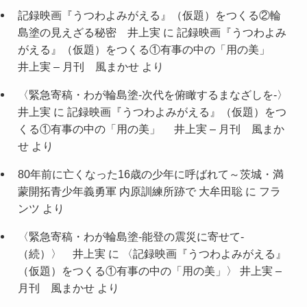
記録映画『うつわよみがえる』（仮題）をつくる②輪
島塗の見えざる秘密 井上実
に
記録映画『うつわよみ
がえる』（仮題）をつくる①有事の中の「用の美」
井上実 – 月刊 風まかせ
より
〈緊急寄稿・わが輪島塗-次代を俯瞰するまなざしを-〉
井上実
に
記録映画『うつわよみがえる』（仮題）をつ
くる①有事の中の「用の美」 井上実 – 月刊 風まか
せ
より
80年前に亡くなった16歳の少年に呼ばれて～茨城・満
蒙開拓青少年義勇軍 内原訓練所跡で 大牟田聡
に
フラ
ンツ
より
〈緊急寄稿・わが輪島塗-能登の震災に寄せて-
（続）〉 井上実
に
〈記録映画『うつわよみがえる』
（仮題）をつくる①有事の中の「用の美」〉 井上実 –
月刊 風まかせ
より