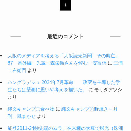
1
最近のコメント
大阪のメディアを考える「大阪読売新聞 その興亡」
87 番外編 先輩・森栄徹さんを悼む 安富信
に
三浦
十右衛門
より
バングラデシュ 2024年7月革命 政変を主導した学
生たちは壁画に思いや考えを描いた。
に
モリタアツシ
より
縄文キャンプ㊦食べ物
に
縄文キャンプ㊤野焼き – 月
刊 風まかせ
より
能登2011-24⑭先端のムラ、在来種の大豆で脚光（珠洲