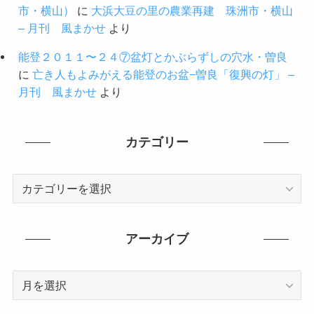
市・横山）
に
大浜大豆の里の農業再建 珠洲市・横山
– 月刊 風まかせ
より
能登２０１１〜２４⑦盆灯とかぶらずしの穴水・曽良
に
亡き人もよみがえる能登のお盆−曽良「復興の灯」 –
月刊 風まかせ
より
カテゴリー
カ
テ
ゴ
リ
アーカイブ
ー
ア
ー
カ