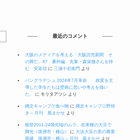
最近のコメント
大阪のメディアを考える「大阪読売新聞 そ
の興亡」87 番外編 先輩・森栄徹さんを悼
む 安富信
に
三浦十右衛門
より
バングラデシュ 2024年7月革命 政変を主
導した学生たちは壁画に思いや考えを描い
た。
に
モリタアツシ
より
縄文キャンプ㊦食べ物
に
縄文キャンプ㊤野焼
き – 月刊 風まかせ
より
能登2011-24⑭先端のムラ、在来種の大豆で
脚光（珠洲市・横山）
に
大浜大豆の里の農業
再建 珠洲市・横山 – 月刊 風まかせ
より