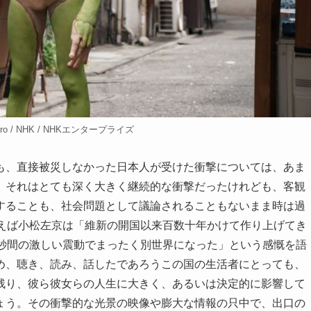
scuro / NHK / NHKエンタープライズ
も、直接被災しなかった日本人が受けた衝撃については、あま
。それはとても深く大きく継続的な衝撃だったけれども、客観
することも、社会問題として議論されることもないまま時は過
とえば小松左京は「維新の開国以来百数十年かけて作り上げてき
0秒間の激しい震動でまったく別世界になった」という感慨を語
め、聴き、読み、話したであろうこの国の生活者にとっても、
残り、彼ら彼女らの人生に大きく、あるいは決定的に影響して
ょう。その衝撃的な光景の映像や膨大な情報の只中で、出口の