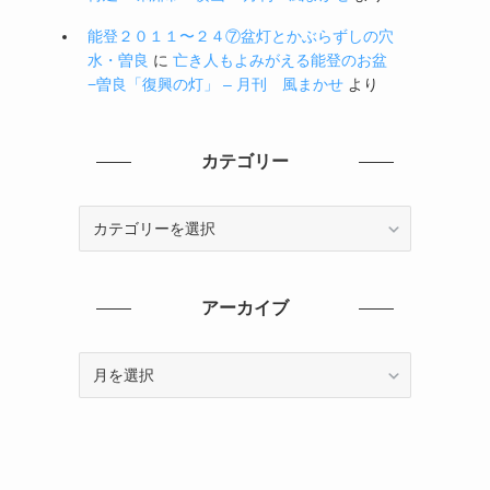
能登２０１１〜２４⑦盆灯とかぶらずしの穴
水・曽良
に
亡き人もよみがえる能登のお盆
−曽良「復興の灯」 – 月刊 風まかせ
より
カテゴリー
カ
テ
ゴ
リ
アーカイブ
ー
ア
ー
カ
イ
ブ