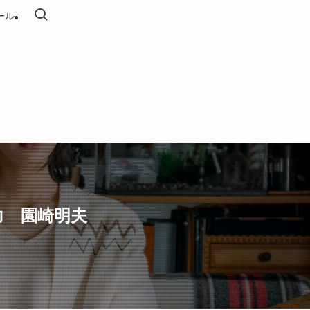
ール
力 園崎明夫